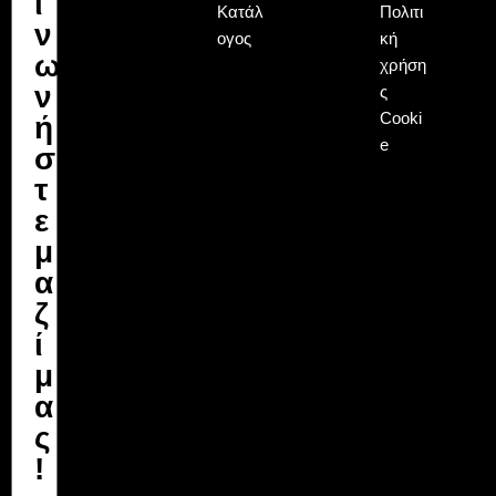
ι
Κατάλ
Πολιτι
ν
ογος
κή
ω
χρήση
ν
ς
Cooki
ή
e
σ
τ
ε
μ
α
ζ
ί
μ
α
ς
!