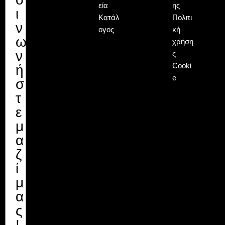
εία
ης
ι
Κατάλ
Πολιτι
ν
ογος
κή
ω
χρήση
ν
ς
Cooki
ή
e
σ
τ
ε
μ
α
ζ
ί
μ
α
ς
!