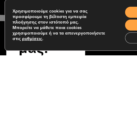
Επικοιν
Όνομα
Επώνυμο
Email
Χρησιμοποιούμε cookies για να σας
ωνήστε
προσφέρουμε τη βέλτιστη εμπειρία
πλοήγησης στον ιστότοπό μας.
Μπορείτε να μάθετε ποια cookies
μαζί
χρησιμοποιούμε ή να τα απενεργοποιήσετε
στις
ρυθμίσεις
.
μας!
Κείμενο