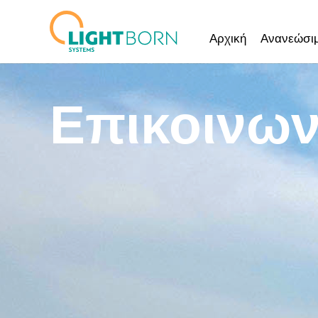
Μετάβαση
στο
Αρχική
Ανανεώσιμ
περιεχόμενο
Επικοινων