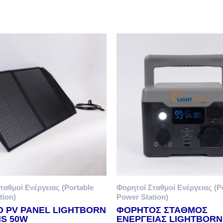
α
ταθμοί Ενέργειας (Portable
Φορητοί Σταθμοί Ενέργειας (P
tion)
Power Station)
 PV PANEL LIGHTBORN
ΦΟΡΗΤΟΣ ΣΤΑΘΜΟΣ
S 50W
ΕΝΕΡΓΕΙΑΣ LIGHTBORN