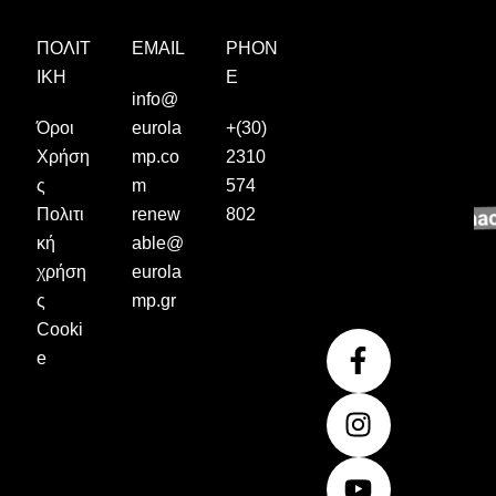
ΠΟΛΙΤ
EMAIL
PHON
ΙΚΉ
E
info@
Όροι
eurola
+(30)
Χρήση
mp.co
2310
ς
m
574
Πολιτι
renew
802
κή
able@
χρήση
eurola
ς
mp.gr
Cooki
F
I
Y
e
a
n
o
c
s
u
e
t
t
b
a
u
o
g
b