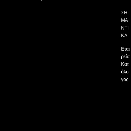
ΣΗ
ΜΑ
ΝΤΙ
ΚΆ
Εται
ρεία
Κατ
άλο
γος