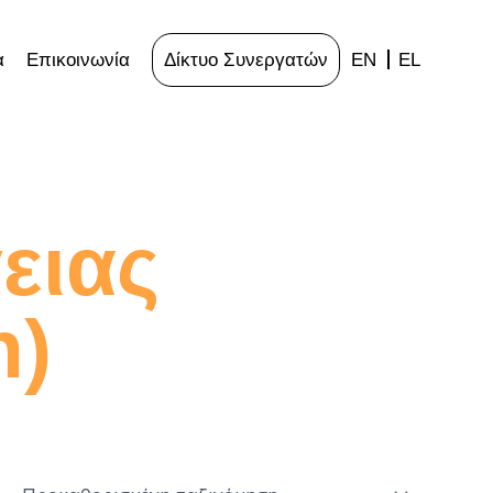
α
Επικοινωνία
Δίκτυο Συνεργατών
EN
EL
ειας
n)