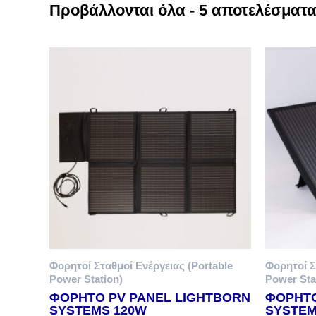
Προβάλλονται όλα - 5 αποτελέσματ
Φορητοί Σταθμοί Ενέργειας (Portable
Φορητοί Σ
Power Station)
Power Sta
ΦΟΡΗΤΟ PV PANEL LIGHTBORN
ΦΟΡΗΤΟ
SYSTEMS 120W
SYSTEM