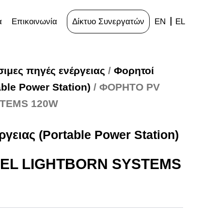
α
Επικοινωνία
Δίκτυο Συνεργατών
EN
EL
ιμες πηγές ενέργειας
/
Φορητοί
able Power Station)
/ ΦΟΡΗΤΟ PV
STEMS 120W
γειας (Portable Power Station)
EL LIGHTBORN SYSTEMS