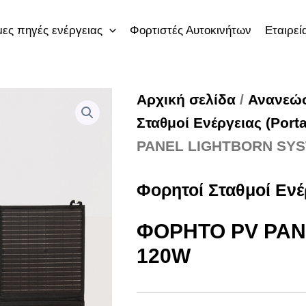
ες πηγές ενέργειας
Φορτιστές Αυτοκινήτων
Εταιρεί
Αρχική σελίδα
/
Ανανεώσ
Σταθμοί Ενέργειας (Port
PANEL LIGHTBORN SY
Φορητοί Σταθμοί Ενέρ
ΦΟΡΗΤΟ PV PAN
120W