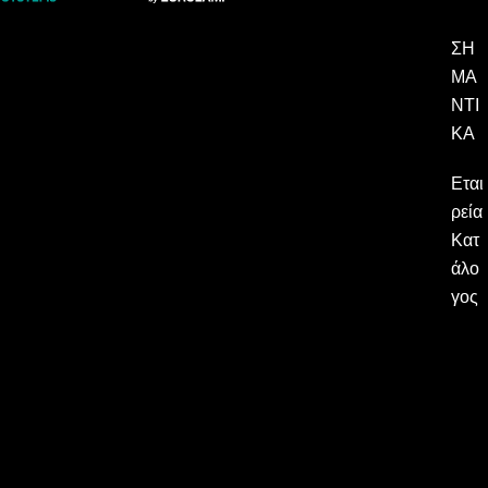
ΣΗ
ΜΑ
ΝΤΙ
ΚΆ
Εται
ρεία
Κατ
άλο
γος