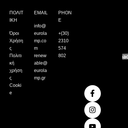
ΠΟΛΙΤ
EMAIL
PHON
ΙΚΉ
E
info@
Όροι
eurola
+(30)
Χρήση
mp.co
2310
ς
m
574
Πολιτι
renew
802
κή
able@
χρήση
eurola
ς
mp.gr
Cooki
F
I
Y
e
a
n
o
c
s
u
e
t
t
b
a
u
o
g
b