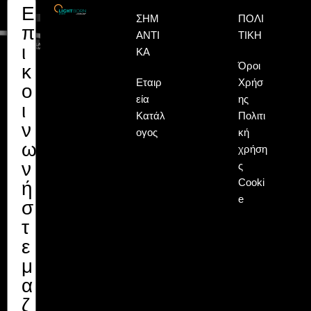
Ε
Όνομα
Επώνυμο
Email
ΣΗΜ
ΠΟΛΙ
π
ΑΝΤΙ
ΤΙΚΉ
ι
ΚΆ
Όροι
κ
Εταιρ
Χρήσ
ο
εία
ης
ι
Κατάλ
Πολιτι
ν
ογος
κή
ω
χρήση
ν
ς
Cooki
ή
e
σ
τ
ε
μ
α
ζ