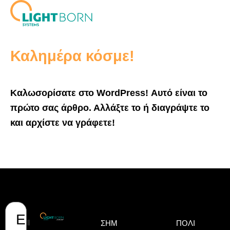
Μετάβαση
στο
περιεχόμενο
Καλημέρα κόσμε!
Καλωσορίσατε στο WordPress! Αυτό είναι το
πρώτο σας άρθρο. Αλλάξτε το ή διαγράψτε το
και αρχίστε να γράφετε!
Ε
Όνομα
Επώνυμο
Email
ΣΗΜ
ΠΟΛΙ