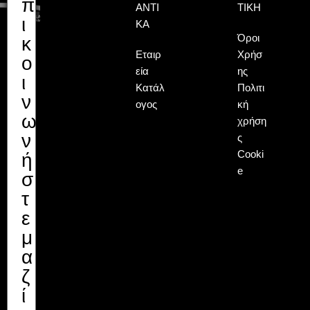
π
ΑΝΤΙ
ΤΙΚΉ
ι
ΚΆ
Όροι
κ
Εταιρ
Χρήσ
ο
εία
ης
ι
Κατάλ
Πολιτι
ν
ογος
κή
ω
χρήση
ν
ς
Cooki
ή
e
σ
τ
ε
μ
α
ζ
ί