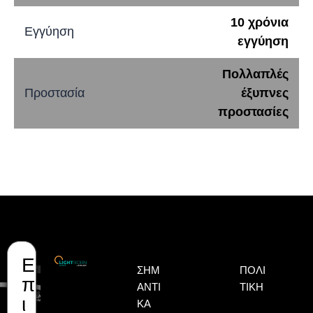
10 χρόνια
Εγγύηση
εγγύηση
Πολλαπλές
Προστασία
έξυπνες
προστασίες
Ε
Όνομα
Επώνυμο
Email
ΣΗΜ
ΠΟΛΙ
π
ΑΝΤΙ
ΤΙΚΉ
ι
ΚΆ