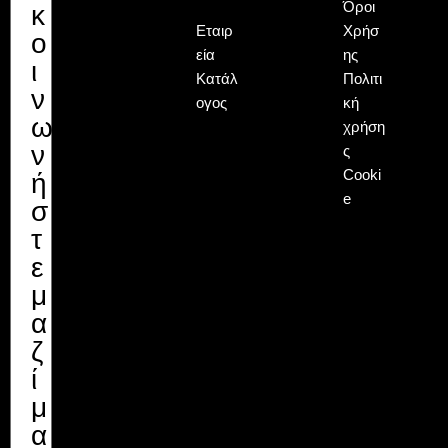
Όροι
κ
Εταιρ
Χρήσ
ο
εία
ης
ι
Κατάλ
Πολιτι
ν
ογος
κή
ω
χρήση
ν
ς
Cooki
ή
e
σ
τ
ε
μ
α
ζ
ί
μ
α