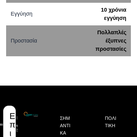
10 χρόνια
Εγγύηση
εγγύηση
Πολλαπλές
Προστασία
έξυπνες
προστασίες
Ε
Όνομα
Επώνυμο
Email
ΣΗΜ
ΠΟΛΙ
π
ΑΝΤΙ
ΤΙΚΉ
ι
ΚΆ