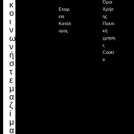
Όροι
κ
Εταιρ
Χρήσ
ο
εία
ης
ι
Κατάλ
Πολιτι
ν
ογος
κή
ω
χρήση
ν
ς
Cooki
ή
e
σ
τ
ε
μ
α
ζ
ί
μ
α