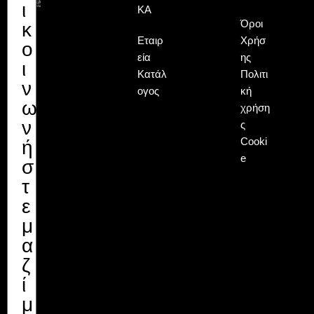
ι
ΚΆ
Όροι
κ
Εταιρ
Χρήσ
ο
εία
ης
ι
Κατάλ
Πολιτι
ν
ογος
κή
ω
χρήση
ν
ς
Cooki
ή
e
σ
τ
ε
μ
α
ζ
ί
μ