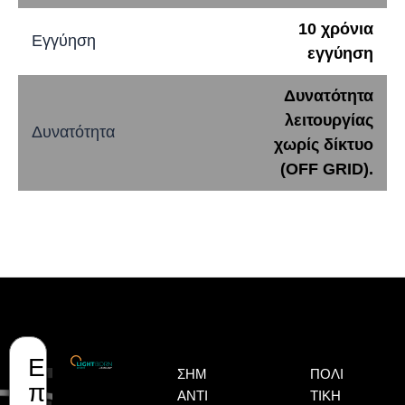
10 χρόνια
Εγγύηση
εγγύηση
Δυνατότητα
λειτουργίας
Δυνατότητα
χωρίς δίκτυο
(OFF GRID).
Ε
Όνομα
Επώνυμο
Email
ΣΗΜ
ΠΟΛΙ
π
ΑΝΤΙ
ΤΙΚΉ