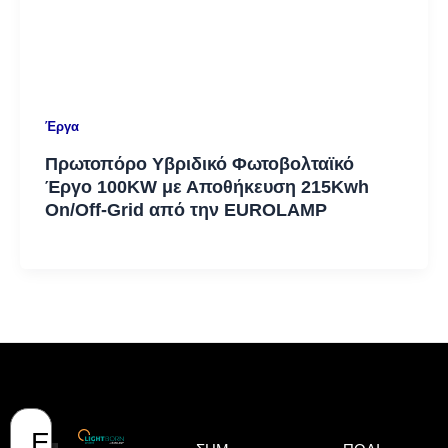
Έργα
Πρωτοπόρο Υβριδικό Φωτοβολταϊκό
Έργο 100KW με Αποθήκευση 215Kwh
On/Off-Grid από την EUROLAMP
Ε
Όνομα
Επώνυμο
Email