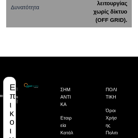
λειτουργίας
Δυνατότητα
χωρίς δίκτυο
(OFF GRID).
Ε
Όνομα
Επώνυμο
Email
ΣΗΜ
ΠΟΛΙ
π
ΑΝΤΙ
ΤΙΚΉ
ι
ΚΆ
Όροι
κ
Εταιρ
Χρήσ
ο
εία
ης
ι
Κατάλ
Πολιτι