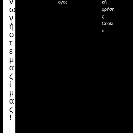
ν
ογος
κή
ω
χρήση
ν
ς
Cooki
ή
e
σ
τ
ε
μ
α
ζ
ί
μ
α
ς
!